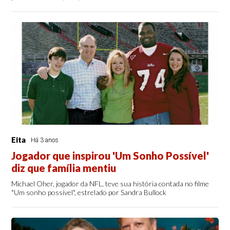
Eita
Há 3 anos
Jogador que inspirou 'Um Sonho Possível'
diz que família mentiu
Michael Oher, jogador da NFL, teve sua história contada no filme
"Um sonho possível", estrelado por Sandra Bullock