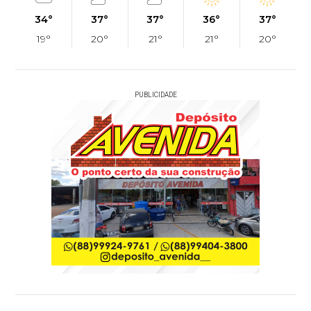
34°
37°
37°
36°
37°
19°
20°
21°
21°
20°
PUBLICIDADE