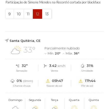
Participação de Simone Mendes na Record é cortada por blackface
9
10
11
12
13
Santa Quitéria, CE
33°
Parcialmente nublado
Mín.
20°
Máx.
36°
32°
3.42
31%
km/h
Sensação
Vento
Umidade
0%
05h47
17h44
(0mm)
Chance chuva
Nascer do sol
Pôr do sol
Domingo
Segunda
Terça
Quarta
Quinta