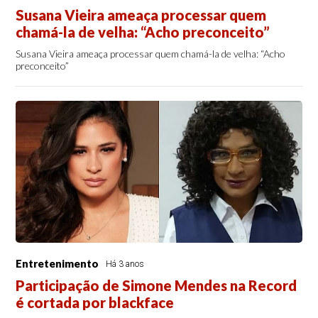
Susana Vieira ameaça processar quem
chamá-la de velha: “Acho preconceito”
Susana Vieira ameaça processar quem chamá-la de velha: “Acho
preconceito”
Entretenimento
Há 3 anos
Participação de Simone Mendes na Record
é cortada por blackface