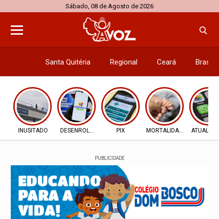
Sábado, 08 de Agosto de 2026
Santa Quitéria
Regional
Ceará
Brasil
Economi
INUSITADO
DESENROLA 2.0
PIX
MORTALIDADE INFANTIL
ATUALIZ
PUBLICIDADE