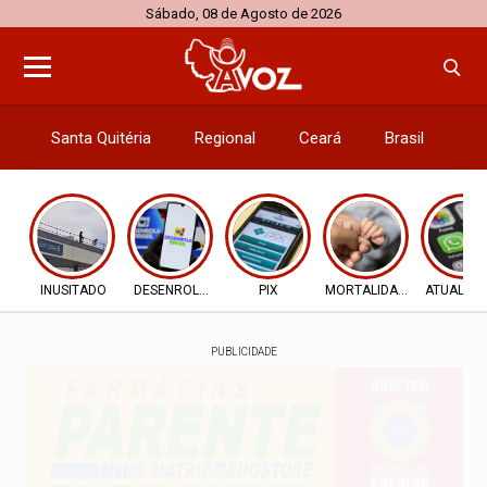
Sábado, 08 de Agosto de 2026
Santa Quitéria
Regional
Ceará
Brasil
El
INUSITADO
DESENROLA 2.0
PIX
MORTALIDADE INFANTIL
ATUALIZ
PUBLICIDADE