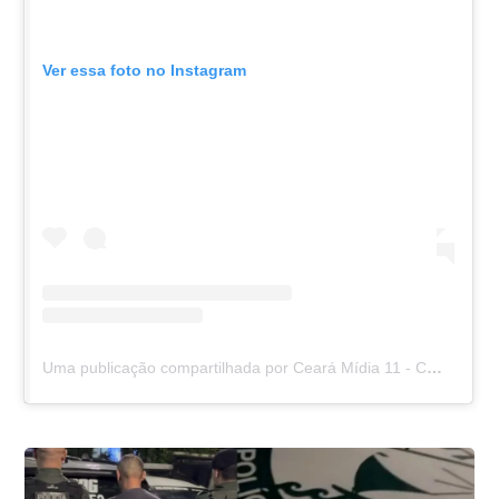
Ver essa foto no Instagram
Uma publicação compartilhada por Ceará Mídia 11 - CM11 (@cearamidia11)