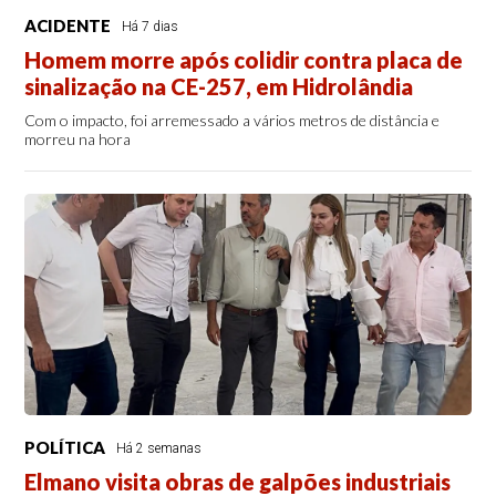
ACIDENTE
Há 7 dias
Homem morre após colidir contra placa de
sinalização na CE-257, em Hidrolândia
Com o impacto, foi arremessado a vários metros de distância e
morreu na hora
POLÍTICA
Há 2 semanas
Elmano visita obras de galpões industriais