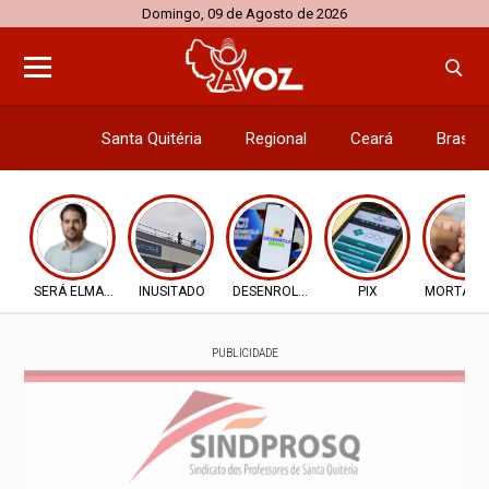
Domingo, 09 de Agosto de 2026
Santa Quitéria
Regional
Ceará
Brasil
Economi
SERÁ ELMANO X CIRO
INUSITADO
DESENROLA 2.0
PIX
MORTALID
PUBLICIDADE