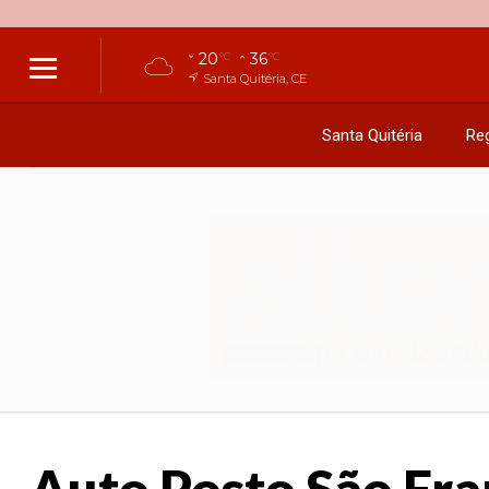
20
36
°C
°C
Santa Quitéria, CE
Santa Quitéria
Reg
Auto Posto São Fran