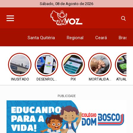
Sábado, 08 de Agosto de 2026
Santa Quitéria
Regional
Ceará
Brasil
Economi
INUSITADO
DESENROLA 2.0
PIX
MORTALIDADE INFANTIL
ATUALIZ
PUBLICIDADE