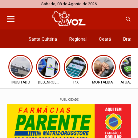
Sábado, 08 de Agosto de 2026
Santa Quitéria
Regional
Ceará
Brasil
Economi
INUSITADO
DESENROLA 2.0
PIX
MORTALIDADE INFANTIL
ATUALIZ
PUBLICIDADE