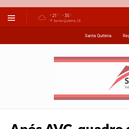
21
35
°C
°C
Santa Quitéria, CE
Santa Quitéria
Reg
Após AVC, quadro d