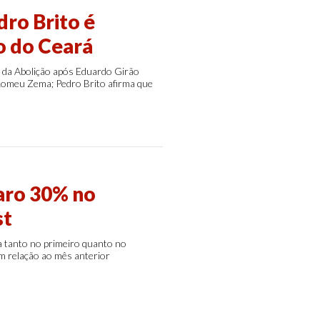
dro Brito é
o do Ceará
 da Abolição após Eduardo Girão
 Romeu Zema; Pedro Brito afirma que
aro 30% no
st
 tanto no primeiro quanto no
m relação ao mês anterior