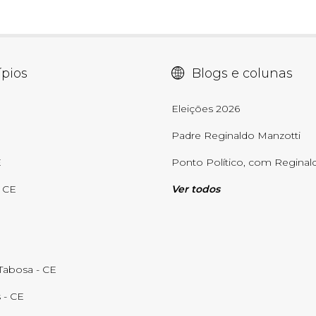
pios
Blogs e colunas
E
Eleições 2026
Padre Reginaldo Manzotti
E
Ponto Político, com Reginald
- CE
Ver todos
abosa - CE
 - CE