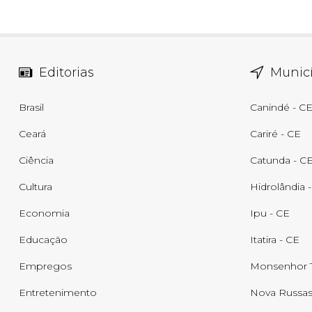
Editorias
Municí
Brasil
Canindé - C
Ceará
Cariré - CE
Ciência
Catunda - C
Cultura
Hidrolândia 
Economia
Ipu - CE
Educação
Itatira - CE
Empregos
Monsenhor T
Entretenimento
Nova Russas