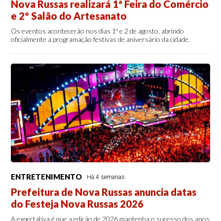
Nova Russas realizará 1ª Feira do Comércio
e 2º Salão do Artesanato
Os eventos acontecerão nos dias 1º e 2 de agosto, abrindo
oficialmente a programação festivas de aniversário da cidade.
ENTRETENIMENTO
Há 4 semanas
Prefeitura de Nova Russas anuncia datas
do Festeja Nova Russas 2026
A expectativa é que a edição de 2026 mantenha o sucesso dos anos