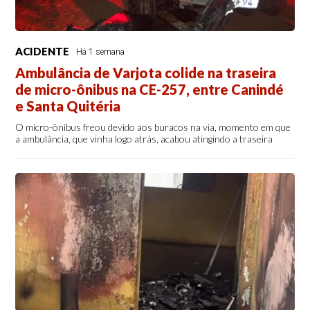
ACIDENTE
Há 1 semana
Ambulância de Varjota colide na traseira
de micro-ônibus na CE-257, entre Canindé
e Santa Quitéria
O micro-ônibus freou devido aos buracos na via, momento em que
a ambulância, que vinha logo atrás, acabou atingindo a traseira