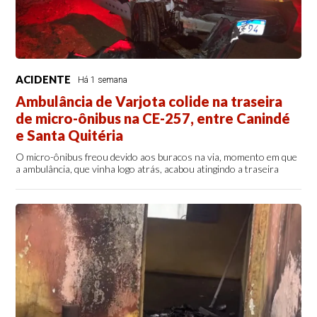
ACIDENTE
Há 1 semana
Ambulância de Varjota colide na traseira
de micro-ônibus na CE-257, entre Canindé
e Santa Quitéria
O micro-ônibus freou devido aos buracos na via, momento em que
a ambulância, que vinha logo atrás, acabou atingindo a traseira