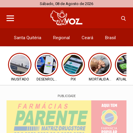
Sábado, 08 de Agosto de 2026
Santa Quitéria
Regional
Ceará
Brasil
El
INUSITADO
DESENROLA 2.0
PIX
MORTALIDADE INFANTIL
ATUALIZ
PUBLICIDADE