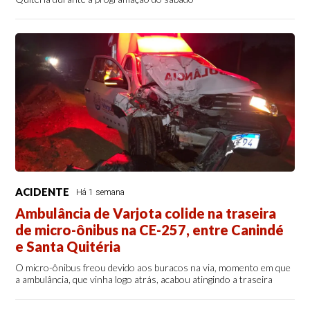
ACIDENTE
Há 1 semana
Ambulância de Varjota colide na traseira
de micro-ônibus na CE-257, entre Canindé
e Santa Quitéria
O micro-ônibus freou devido aos buracos na via, momento em que
a ambulância, que vinha logo atrás, acabou atingindo a traseira