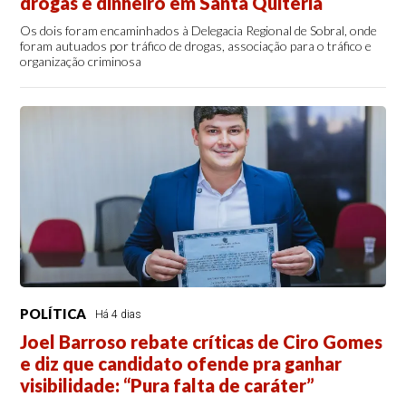
drogas e dinheiro em Santa Quitéria
Os dois foram encaminhados à Delegacia Regional de Sobral, onde
foram autuados por tráfico de drogas, associação para o tráfico e
organização criminosa
POLÍTICA
Há 4 dias
Joel Barroso rebate críticas de Ciro Gomes
e diz que candidato ofende pra ganhar
visibilidade: “Pura falta de caráter”