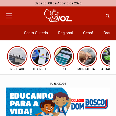
Sábado, 08 de Agosto de 2026
Santa Quitéria
Regional
Ceará
Brasil
Economi
INUSITADO
DESENROLA 2.0
PIX
MORTALIDADE INFANTIL
ATUALIZ
PUBLICIDADE