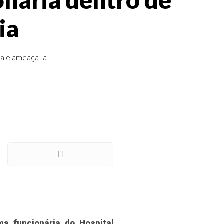
ia
la e ameaça-la
a funcionária do Hospital