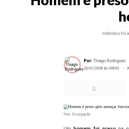
h
Indivíduo foi
Por:
Thiago Rodrigues
23/01/2026 às 00h52
A
Foto: Divulgação
Um
homem foi preso
na no