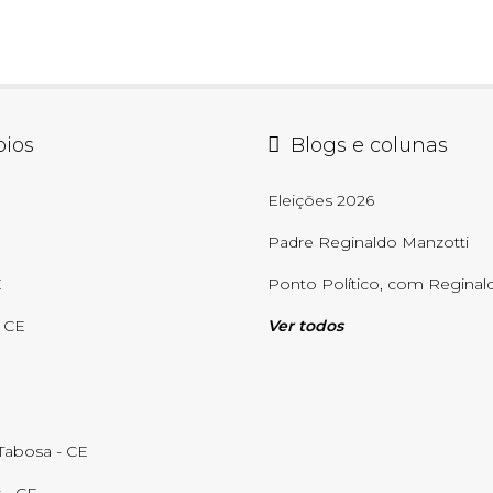
pios
Blogs e colunas
E
Eleições 2026
Padre Reginaldo Manzotti
E
Ponto Político, com Reginald
- CE
Ver todos
abosa - CE