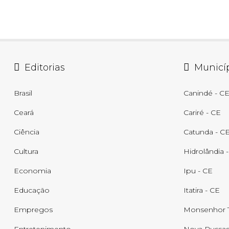
Editorias
Municí
Brasil
Canindé - C
Ceará
Cariré - CE
Ciência
Catunda - C
Cultura
Hidrolândia 
Economia
Ipu - CE
Educação
Itatira - CE
Empregos
Monsenhor T