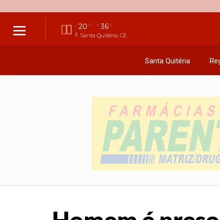
20
36
°C
°C
Santa Quitéria, CE
Santa Quitéria
Reg
Homem é preso 