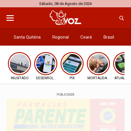
Sábado, 08 de Agosto de 2026
Santa Quitéria
Regional
Ceará
Brasil
El
INUSITADO
DESENROLA 2.0
PIX
MORTALIDADE INFANTIL
ATUALIZ
PUBLICIDADE