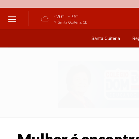
20
36
°C
°C
Santa Quitéria, CE
Santa Quitéria
Reg
Mulher é encontra