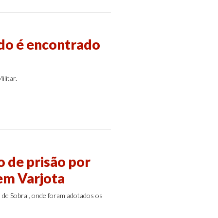
do é encontrado
litar.
 de prisão por
em Varjota
l de Sobral, onde foram adotados os