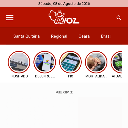
Sábado, 08 de Agosto de 2026
Santa Quitéria
Regional
Ceará
Brasil
El
INUSITADO
DESENROLA 2.0
PIX
MORTALIDADE INFANTIL
ATUALIZ
PUBLICIDADE