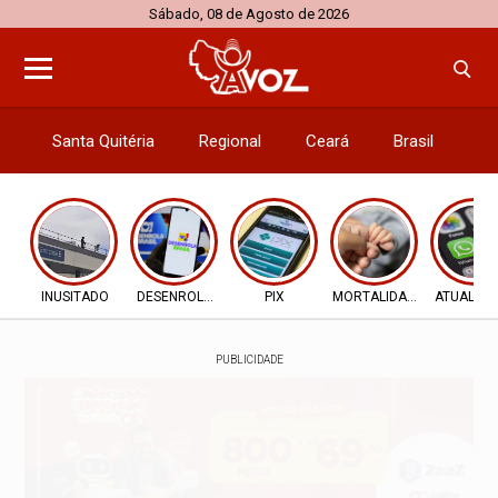
Sábado, 08 de Agosto de 2026
Santa Quitéria
Regional
Ceará
Brasil
El
INUSITADO
DESENROLA 2.0
PIX
MORTALIDADE INFANTIL
ATUALIZ
PUBLICIDADE