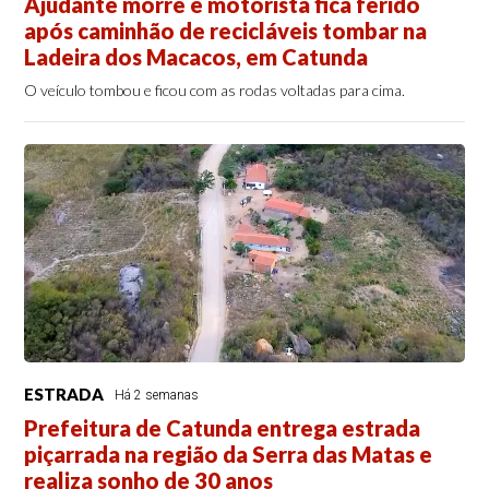
Ajudante morre e motorista fica ferido
após caminhão de recicláveis tombar na
Ladeira dos Macacos, em Catunda
O veículo tombou e ficou com as rodas voltadas para cima.
ESTRADA
Há 2 semanas
Prefeitura de Catunda entrega estrada
piçarrada na região da Serra das Matas e
realiza sonho de 30 anos