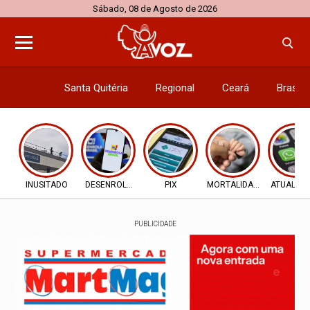
Sábado, 08 de Agosto de 2026
Santa Quitéria
Regional
Ceará
Brasil
Economi
INUSITADO
DESENROLA 2.0
PIX
MORTALIDADE INFANTIL
ATUALIZ
PUBLICIDADE