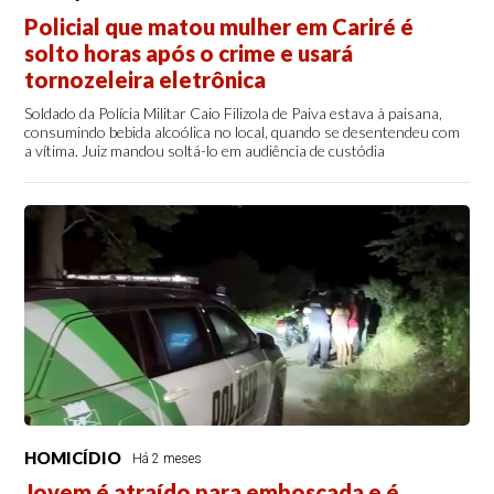
Policial que matou mulher em Cariré é
solto horas após o crime e usará
tornozeleira eletrônica
Soldado da Polícia Militar Caio Filizola de Paiva estava à paisana,
consumindo bebida alcoólica no local, quando se desentendeu com
a vítima. Juiz mandou soltá-lo em audiência de custódia
HOMICÍDIO
Há 2 meses
Jovem é atraído para emboscada e é