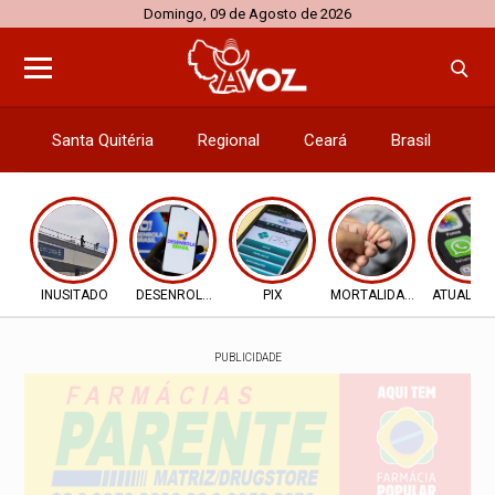
Domingo, 09 de Agosto de 2026
Santa Quitéria
Regional
Ceará
Brasil
El
INUSITADO
DESENROLA 2.0
PIX
MORTALIDADE INFANTIL
ATUALIZ
PUBLICIDADE