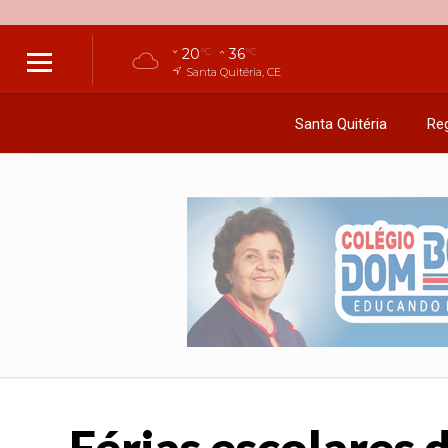
20
36
°C
°C
Santa Quitéria, CE
Santa Quitéria
Reg
Férias escolares 