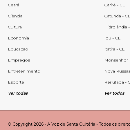
Ceará
Cariré - CE
Ciência
Catunda - C
Cultura
Hidrolândia 
Economia
Ipu - CE
Educação
Itatira - CE
Empregos
Monsenhor T
Entretenimento
Nova Russas
Esporte
Reriutaba - 
Ver todas
Ver todos
© Copyright 2026 - A Voz de Santa Quitéria - Todos os direit