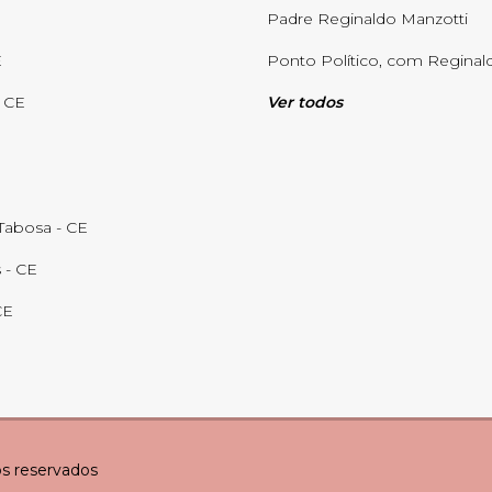
Padre Reginaldo Manzotti
E
Ponto Político, com Reginald
- CE
Ver todos
abosa - CE
 - CE
CE
os reservados