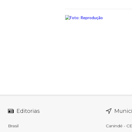
Editorias
Municí
Brasil
Canindé - C