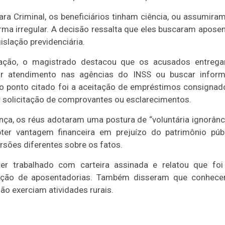
ara Criminal, os beneficiários tinham ciência, ou assumiram
rma irregular. A decisão ressalta que eles buscaram apos
islação previdenciária.
ação, o magistrado destacou que os acusados entreg
ar atendimento nas agências do INSS ou buscar infor
o ponto citado foi a aceitação de empréstimos consignad
 solicitação de comprovantes ou esclarecimentos.
a, os réus adotaram uma postura de “voluntária ignorância
ter vantagem financeira em prejuízo do patrimônio púb
sões diferentes sobre os fatos.
ter trabalhado com carteira assinada e relatou que fo
tenção de aposentadorias. Também disseram que conhec
o exerciam atividades rurais.