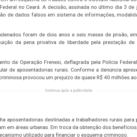
ederal no Ceará. A decisão, assinada no último dia 3 de 
ção de dados falsos em sistema de informações, modalid
ndenados foram de dois anos e seis meses de prisão, em 
tuição da pena privativa de liberdade pela prestação d
to da Operação Frenesi, deflagrada pela Polícia Federa
ar de aposentadorias rurais. Conforme a denúncia aprese
criminosa provocou um prejuízo de quase R$ 40 milhões aos
Continua após a publicidade
ha aposentadorias destinadas a trabalhadores rurais par
m em áreas urbanas. Em troca da obtenção dos benefícios,
anismo utilizado para financiar o esquema criminoso.