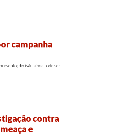
 por campanha
em evento; decisão ainda pode ser
stigação contra
ameaça e