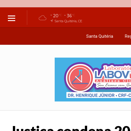
20
36
°C
°C
Santa Quitéria, CE
Santa Quitéria
Reg
Justiça condena 20