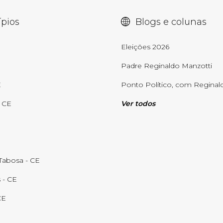
pios
Blogs e colunas
E
Eleições 2026
Padre Reginaldo Manzotti
E
Ponto Político, com Reginald
- CE
Ver todos
abosa - CE
 - CE
CE