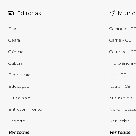
Editorias
Municí
Brasil
Canindé - C
Ceará
Cariré - CE
Ciência
Catunda - C
Cultura
Hidrolândia 
Economia
Ipu - CE
Educação
Itatira - CE
Empregos
Monsenhor T
Entretenimento
Nova Russas
Esporte
Reriutaba - 
Ver todas
Ver todos