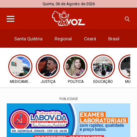
Quinta, 06 de Agosto de 2026
Santa Quitéria
Regional
Ceará
Brasil
El
MEDICAMENTOS
JUSTIÇA
POLÍTICA
EDUCAÇÃO
MULTA
PUBLICIDADE