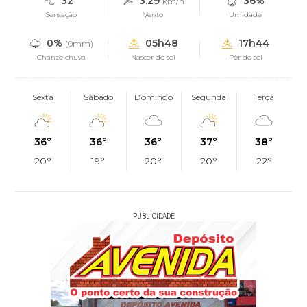
32°
3.29
36%
km/h
Sensação
Vento
Umidade
0%
05h48
17h44
(0mm)
Chance chuva
Nascer do sol
Pôr do sol
Sexta
Sábado
Domingo
Segunda
Terça
36°
36°
36°
37°
38°
20°
19°
20°
20°
22°
PUBLICIDADE