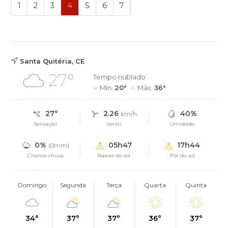
1
2
3
4
5
6
7
Santa Quitéria, CE
27°
Tempo nublado
Mín.
20°
Máx.
36°
27°
2.26
40%
km/h
Sensação
Vento
Umidade
0%
05h47
17h44
(0mm)
Chance chuva
Nascer do sol
Pôr do sol
Domingo
Segunda
Terça
Quarta
Quinta
34°
37°
37°
36°
37°