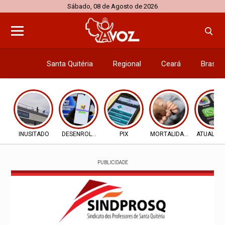
Sábado, 08 de Agosto de 2026
Santa Quitéria
Regional
Ceará
Brasil
Economi
INUSITADO
DESENROLA 2.0
PIX
MORTALIDADE INFANTIL
ATUALIZ
PUBLICIDADE