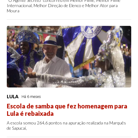
“O Agente Secreto” concorreu em Melhor Filme, Melhor Filme
Internacional, Melhor Direção de Elenco e Melhor Ator para
Moura
LULA
Há 6 meses
Escola de samba que fez homenagem para
Lula é rebaixada
A escola somou 264,6 pontos na apuração realizada na Marquês
de Sapucaí,