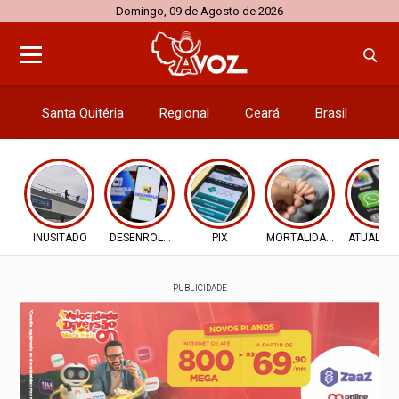
Domingo, 09 de Agosto de 2026
Santa Quitéria
Regional
Ceará
Brasil
El
INUSITADO
DESENROLA 2.0
PIX
MORTALIDADE INFANTIL
ATUALIZ
PUBLICIDADE