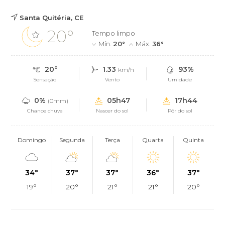
Santa Quitéria, CE
20°
Tempo limpo
Mín.
20°
Máx.
36°
20°
1.33
93%
km/h
Sensação
Vento
Umidade
0%
05h47
17h44
(0mm)
Chance chuva
Nascer do sol
Pôr do sol
Domingo
Segunda
Terça
Quarta
Quinta
34°
37°
37°
36°
37°
19°
20°
21°
21°
20°