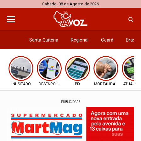
Sábado, 08 de Agosto de 2026
Santa Quitéria
Regional
Ceará
Brasil
Economi
INUSITADO
DESENROLA 2.0
PIX
MORTALIDADE INFANTIL
ATUALIZ
PUBLICIDADE