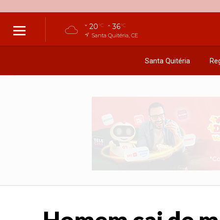
20
36
°C
°C
Santa Quitéria, CE
Santa Quitéria
Reg
Homem cai de mo