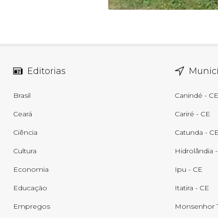
Editorias
Municí
Brasil
Canindé - C
Ceará
Cariré - CE
Ciência
Catunda - C
Cultura
Hidrolândia 
Economia
Ipu - CE
Educação
Itatira - CE
Empregos
Monsenhor T