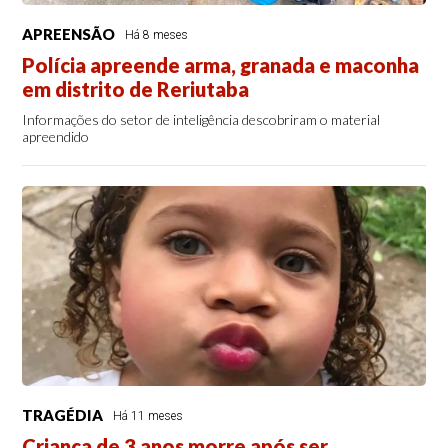
APREENSÃO
Há 8 meses
Polícia apreende arma, granada e maconha
em distrito de Reriutaba
Informações do setor de inteligência descobriram o material
apreendido
TRAGÉDIA
Há 11 meses
Criança de 3 anos morre após ser