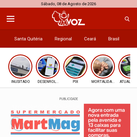
Sábado, 08 de Agosto de 2026
Santa Quitéria
Regional
Ceará
Brasil
El
INUSITADO
DESENROLA 2.0
PIX
MORTALIDADE INFANTIL
ATUALIZ
PUBLICIDADE