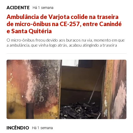
ACIDENTE
Há 1 semana
Ambulância de Varjota colide na traseira
de micro-ônibus na CE-257, entre Canindé
e Santa Quitéria
O micro-ônibus freou devido aos buracos na via, momento em que
a ambulância, que vinha logo atrás, acabou atingindo a traseira
INCÊNDIO
Há 1 semana