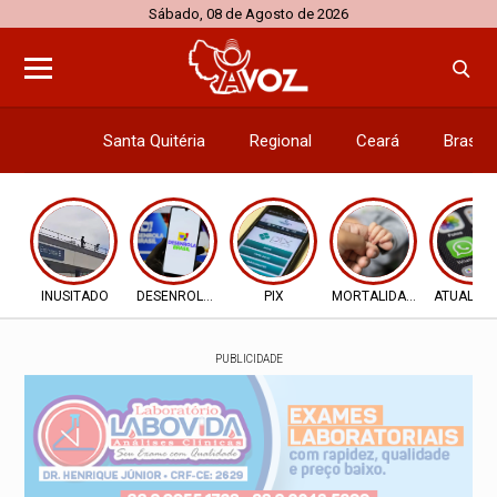
Sábado, 08 de Agosto de 2026
Santa Quitéria
Regional
Ceará
Brasil
Economi
INUSITADO
DESENROLA 2.0
PIX
MORTALIDADE INFANTIL
ATUALIZ
PUBLICIDADE