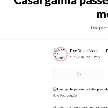
mo
Um quarto 
Por:
Rita de Cássia
F
27/08/2025 às 10h26
Foto: Reprodução
O que era para ser um presen