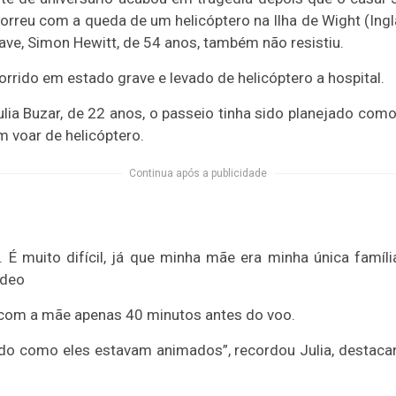
orreu com a queda de um helicóptero na Ilha de Wight (Ingl
nave, Simon Hewitt, de 54 anos, também não resistiu.
rrido em estado grave e levado de helicóptero a hospital.
ulia Buzar, de 22 anos, o passeio tinha sido planejado com
 voar de helicóptero.
Continua após a publicidade
. É muito difícil, já que minha mãe era minha única famí
ideo
u com a mãe apenas 40 minutos antes do voo.
o como eles estavam animados”, recordou Julia, destaca