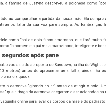
ia, a família de Justyna descreveu a polonesa como “bon
ido ao compartilhar a partida da nossa mãe. Ela sempre qu
tiremos falta da sua voz para sempre. As lembranças fic
dele como “pai de dois filhos amorosos, que fará muita fal
omo “o homem e o pai mais maravilhoso, inteligente e bon
7 segundos após pane
l, o voo saiu do aeroporto de Sandown, na ilha de Wight , 
40 metros) antes de apresentar uma falha, ainda não e
oblema e a queda.
to a aeronave “girando no ar” antes de atingir o solo. 
ress” que airbags da aeronave chegaram a ser acionados na t
vaquinha online para levar os corpos da mãe e do padrasto d