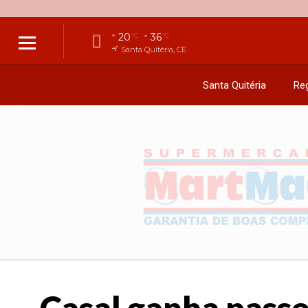
20
36
°C
°C
Santa Quitéria, CE
Santa Quitéria
Reg
Casal ganha passei