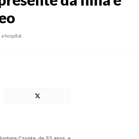
reo
a hospital.
Justyna Czoska, de 52 anos, e