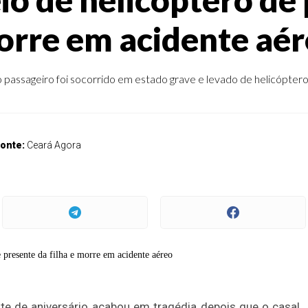
rre em acidente aé
passageiro foi socorrido em estado grave e levado de helicóptero 
onte:
Ceará Agora
te de aniversário acabou em tragédia depois que o casal 