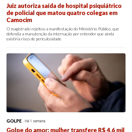
Juiz autoriza saída de hospital psiquiátrico
de policial que matou quatro colegas em
Camocim
O magistrado rejeitou a manifestação do Ministério Público, que
defendia a manutenção da internação por entender que ainda
existiria risco de periculosidade
GOLPE
Há 1 semana
Golpe do amor: mulher transfere R$ 4,6 mil