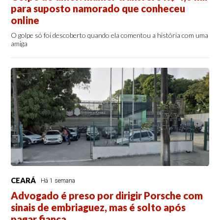
para suposto namorado que conheceu
online
O golpe só foi descoberto quando ela comentou a história com uma
amiga
CEARÁ
Há 1 semana
Advogado é preso por dirigir Porsche com
sinais de embriaguez, mas é solto após
pagar fiança