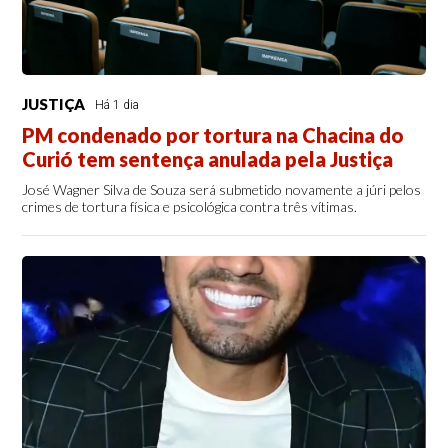
JUSTIÇA
Há 1 dia
PM condenado por tortura na Chacina do
Curió tem sentença anulada pela Justiça
José Wagner Silva de Souza será submetido novamente a júri pelos
crimes de tortura física e psicológica contra três vítimas.