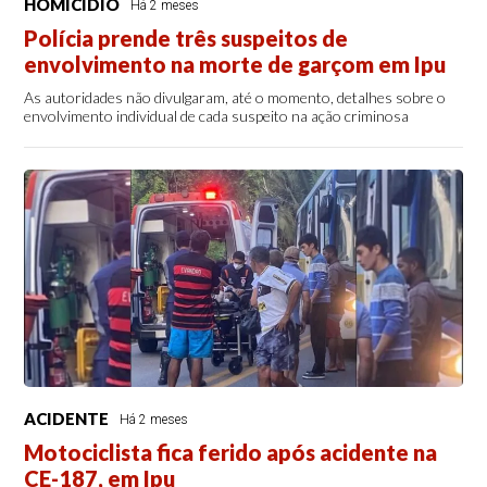
HOMICÍDIO
Há 2 meses
Polícia prende três suspeitos de
envolvimento na morte de garçom em Ipu
As autoridades não divulgaram, até o momento, detalhes sobre o
envolvimento individual de cada suspeito na ação criminosa
ACIDENTE
Há 2 meses
Motociclista fica ferido após acidente na
CE-187, em Ipu