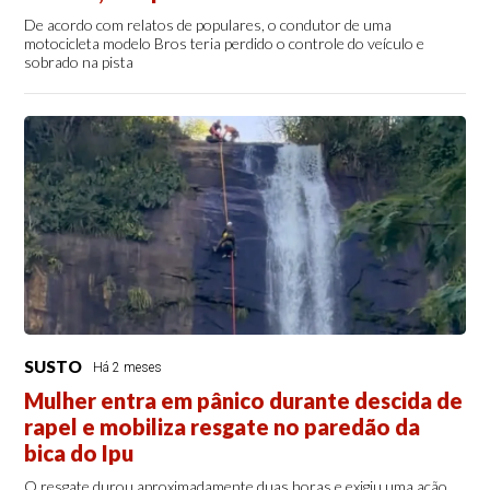
De acordo com relatos de populares, o condutor de uma
motocicleta modelo Bros teria perdido o controle do veículo e
sobrado na pista
SUSTO
Há 2 meses
Mulher entra em pânico durante descida de
rapel e mobiliza resgate no paredão da
bica do Ipu
O resgate durou aproximadamente duas horas e exigiu uma ação