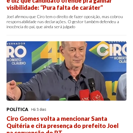
e diz que candidato ofende pra ganhar
visibilidade: “Pura falta de caráter”
Joel afirmou que Ciro tem o direito de fazer oposição, mas cobrou
responsabilidade nas declarações. O gestor também defendeu a
inocência do pai, que ainda será julgado
POLÍTICA
Há 3 dias
Ciro Gomes volta a mencionar Santa
Quitéria e cita presença do prefeito Joel
na convenção do PT