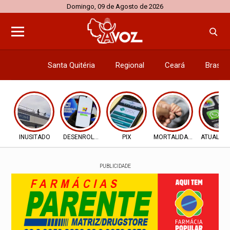
Domingo, 09 de Agosto de 2026
Santa Quitéria
Regional
Ceará
Brasil
Economi
INUSITADO
DESENROLA 2.0
PIX
MORTALIDADE INFANTIL
ATUALIZ
PUBLICIDADE