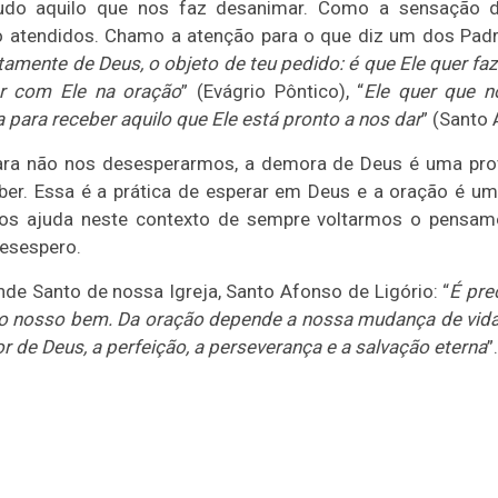
udo aquilo que nos faz desanimar. Como a sensação d
o atendidos. Chamo a atenção para o que diz um dos
Pad
mente de Deus, o objeto de teu pedido: é que Ele quer faz
r com Ele na oração
” (Evágrio Pôntico), “
Ele quer que n
 para receber aquilo que Ele está pronto a nos dar
” (Santo 
ra não nos desesperarmos, a demora de Deus é uma prov
ber. Essa é a prática de esperar em Deus e a oração é u
nos ajuda neste contexto de sempre voltarmos o pensam
esespero.
de Santo de nossa Igreja, Santo Afonso de Ligório: “
É pre
o nosso bem. Da oração depende a nossa mudança de vida, 
de Deus, a perfeição, a perseverança e a salvação eterna
”.