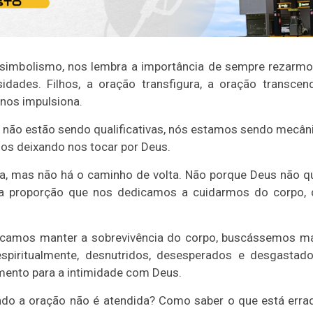
 simbolismo, nos lembra a importância de sempre rezarmos
idades. Filhos, a oração transfigura, a oração transce
 nos impulsiona.
não estão sendo qualificativas, nós estamos sendo mecânic
s deixando nos tocar por Deus.
a, mas não há o caminho de volta. Não porque Deus não qu
 proporção que nos dedicamos a cuidarmos do corpo, d
camos manter a sobrevivência do corpo, buscássemos man
piritualmente, desnutridos, desesperados e desgastados
omento para a intimidade com Deus.
do a oração não é atendida? Como saber o que está err