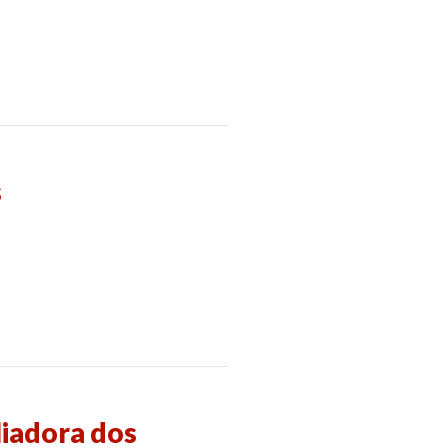
s
liadora dos