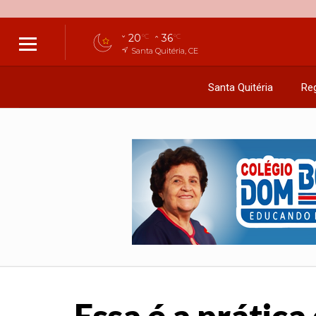
20
36
°C
°C
Santa Quitéria, CE
Santa Quitéria
Reg
Essa é a prátic