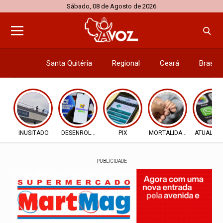
Sábado, 08 de Agosto de 2026
Santa Quitéria
Regional
Ceará
Brasil
Economi
INUSITADO
DESENROLA 2.0
PIX
MORTALIDADE INFANTIL
ATUALIZ
PUBLICIDADE