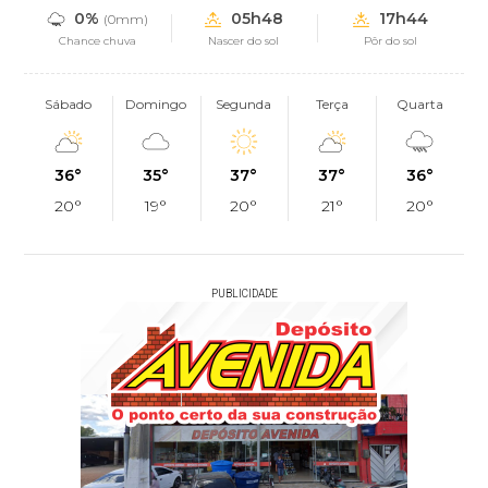
0%
05h48
17h44
(0mm)
Chance chuva
Nascer do sol
Pôr do sol
Sábado
Domingo
Segunda
Terça
Quarta
36°
35°
37°
37°
36°
20°
19°
20°
21°
20°
PUBLICIDADE