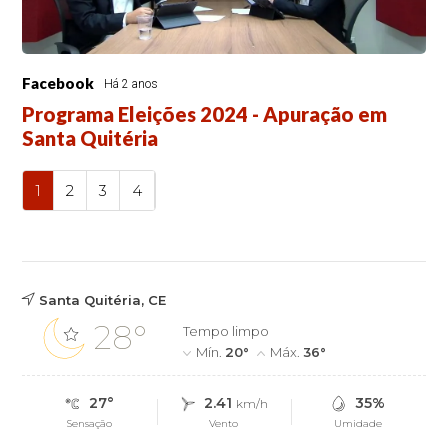
Facebook
Há 2 anos
Programa Eleições 2024 - Apuração em
Santa Quitéria
1
2
3
4
Santa Quitéria, CE
28°
Tempo limpo
Mín.
20°
Máx.
36°
27°
2.41
35%
km/h
Sensação
Vento
Umidade