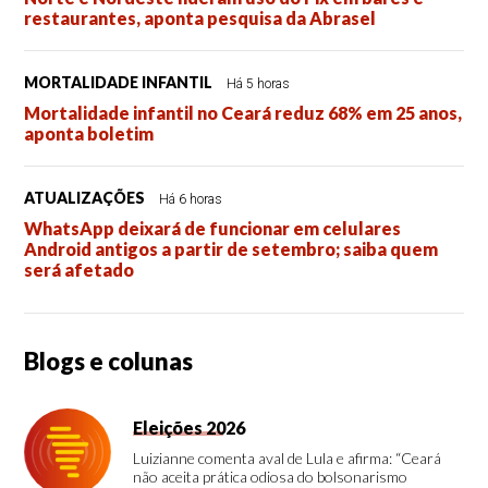
restaurantes, aponta pesquisa da Abrasel
MORTALIDADE INFANTIL
Há 5 horas
Mortalidade infantil no Ceará reduz 68% em 25 anos,
aponta boletim
ATUALIZAÇÕES
Há 6 horas
WhatsApp deixará de funcionar em celulares
Android antigos a partir de setembro; saiba quem
será afetado
Blogs e colunas
Eleições 2026
Luizianne comenta aval de Lula e afirma: “Ceará
não aceita prática odiosa do bolsonarismo