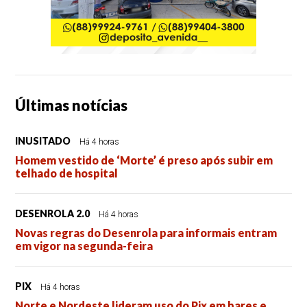
Últimas notícias
INUSITADO
Há 4 horas
Homem vestido de ‘Morte’ é preso após subir em
telhado de hospital
DESENROLA 2.0
Há 4 horas
Novas regras do Desenrola para informais entram
em vigor na segunda-feira
PIX
Há 4 horas
Norte e Nordeste lideram uso do Pix em bares e