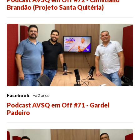
Brandão (Projeto Santa Quitéria)
Facebook
Há 2 anos
Podcast AVSQ em Off #71 - Gardel
Padeiro