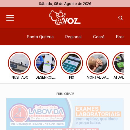
Sábado, 08 de Agosto de 2026
Santa Quitéria
Regional
Ceará
Brasil
Economi
INUSITADO
DESENROLA 2.0
PIX
MORTALIDADE INFANTIL
ATUALIZ
PUBLICIDADE