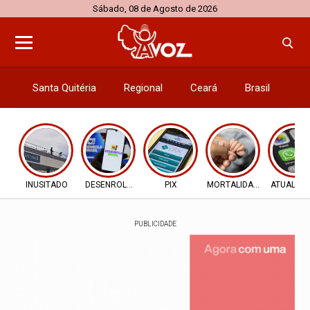
Sábado, 08 de Agosto de 2026
Santa Quitéria
Regional
Ceará
Brasil
El
INUSITADO
DESENROLA 2.0
PIX
MORTALIDADE INFANTIL
ATUALIZ
PUBLICIDADE