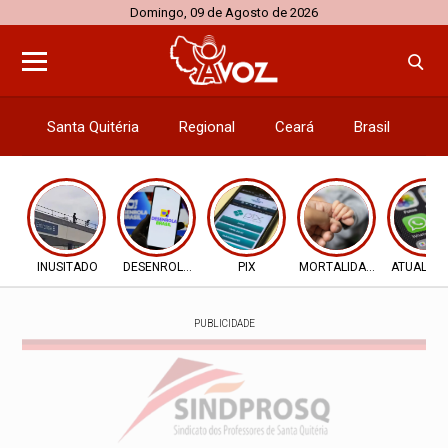
Domingo, 09 de Agosto de 2026
Santa Quitéria
Regional
Ceará
Brasil
El
INUSITADO
DESENROLA 2.0
PIX
MORTALIDADE INFANTIL
ATUALIZ
PUBLICIDADE