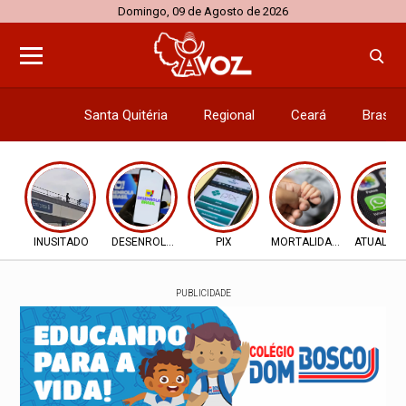
Domingo, 09 de Agosto de 2026
Santa Quitéria
Regional
Ceará
Brasil
Economi
INUSITADO
DESENROLA 2.0
PIX
MORTALIDADE INFANTIL
ATUALIZ
PUBLICIDADE