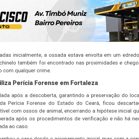
adas inicialmente, a ossada estava envolta em um edred
hinelo também foi encontrado nas proximidades e chegou a
o com qualquer crime.
iza Perícia Forense em Fortaleza
lada após a descoberta, garantindo a preservação do loca
da Perícia Forense do Estado do Ceará, ficou descartad
ível com ossos de animal, encerrando a hipótese inicial qu
liberada após os procedimentos de verificação e não há n
nada ao caso.
mpanhou o caso desde o acionamento inicial, mas com a co