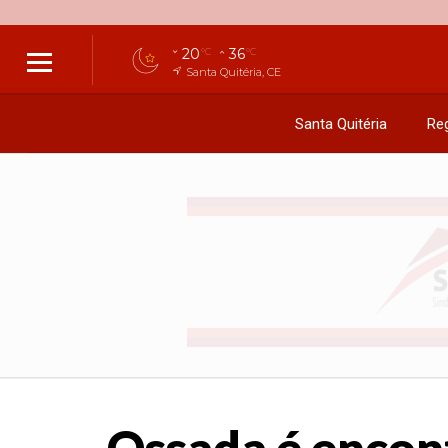
20
36
°C
°C
Santa Quitéria, CE
Santa Quitéria
Reg
Ossada é encont