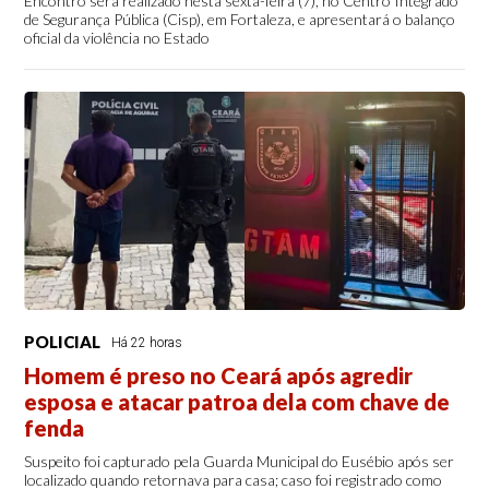
Encontro será realizado nesta sexta-feira (7), no Centro Integrado
de Segurança Pública (Cisp), em Fortaleza, e apresentará o balanço
oficial da violência no Estado
POLICIAL
Há 22 horas
Homem é preso no Ceará após agredir
esposa e atacar patroa dela com chave de
fenda
Suspeito foi capturado pela Guarda Municipal do Eusébio após ser
localizado quando retornava para casa; caso foi registrado como