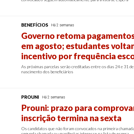
BENEFÍCIOS
Há 2 semanas
Governo retoma pagamentos
em agosto; estudantes volta
incentivo por frequência esco
As próximas parcelas serão creditadas entre os dias 24 e 31 d
nascimento dos beneficiários
PROUNI
Há 2 semanas
Prouni: prazo para comprova
inscrição termina na sexta
Os candidatos que não foram convocados na primeira chamada 
segunda chamada ou manifestar interesse na lista de espera.