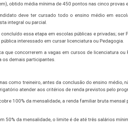
em), obtido média mínima de 450 pontos nas cinco provas e
andidato deve ter cursado todo o ensino médio em escol
ta integral ou parcial.
concluído essa etapa em escolas públicas e privadas; ser P
pública interessado em cursar licenciatura ou Pedagogia.
ica que concorrerem a vagas em cursos de licenciatura ou
a os demais participantes.
as como treineiro, antes da conclusão do ensino médio, n
gatório atender aos critérios de renda previstos pelo prog
e cobre 100% da mensalidade, a renda familiar bruta mensal
m 50% da mensalidade, o limite é de até três salários mínim