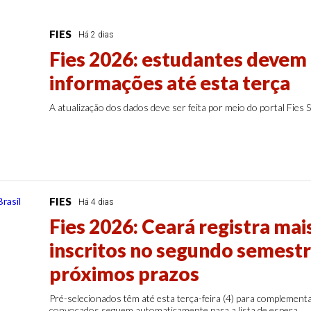
FIES
Há 2 dias
Fies 2026: estudantes devem
informações até esta terça
A atualização dos dados deve ser feita por meio do portal Fies S
FIES
Há 4 dias
Fies 2026: Ceará registra mais
inscritos no segundo semestre
próximos prazos
Pré-selecionados têm até esta terça-feira (4) para complementa
convocados seguem automaticamente para a lista de espera