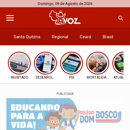
Domingo, 09 de Agosto de 2026
Santa Quitéria
Regional
Ceará
Brasil
El
INUSITADO
DESENROLA 2.0
PIX
MORTALIDADE INFANTIL
ATUALIZ
PUBLICIDADE