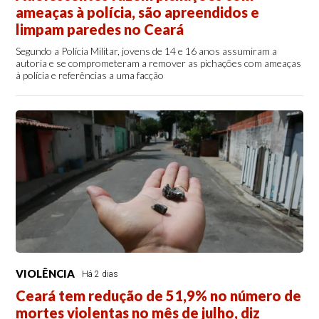
ameaças à polícia, são apreendidos e
limpam paredes no Ceará
Segundo a Polícia Militar, jovens de 14 e 16 anos assumiram a
autoria e se comprometeram a remover as pichações com ameaças
à polícia e referências a uma facção
VIOLÊNCIA
Há 2 dias
Ceará tem redução de 51,9% no número de
mortes violentas no mês de julho, diz