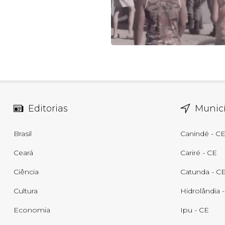
Editorias
Municí
Brasil
Canindé - C
Ceará
Cariré - CE
Ciência
Catunda - C
Cultura
Hidrolândia 
Economia
Ipu - CE