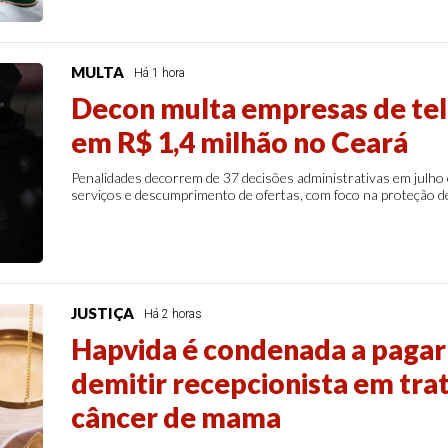
MULTA
Há 1 hora
Decon multa empresas de tele
em R$ 1,4 milhão no Ceará
Penalidades decorrem de 37 decisões administrativas em julho 
serviços e descumprimento de ofertas, com foco na proteção d
JUSTIÇA
Há 2 horas
Hapvida é condenada a pagar 
demitir recepcionista em tr
câncer de mama