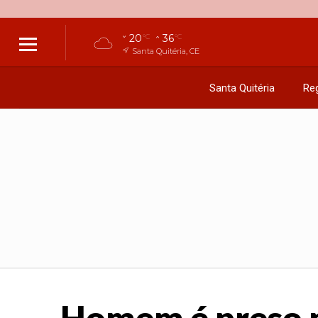
20
36
°C
°C
Santa Quitéria, CE
Santa Quitéria
Reg
Homem é preso no