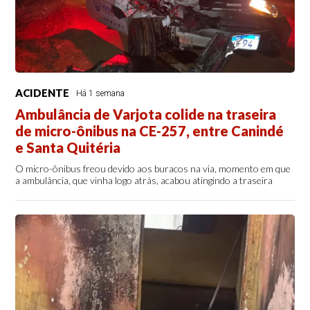
ACIDENTE
Há 1 semana
Ambulância de Varjota colide na traseira
de micro-ônibus na CE-257, entre Canindé
e Santa Quitéria
O micro-ônibus freou devido aos buracos na via, momento em que
a ambulância, que vinha logo atrás, acabou atingindo a traseira