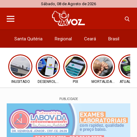
Sábado, 08 de Agosto de 2026
Santa Quitéria
Regional
Ceará
Brasil
El
INUSITADO
DESENROLA 2.0
PIX
MORTALIDADE INFANTIL
ATUALIZ
PUBLICIDADE