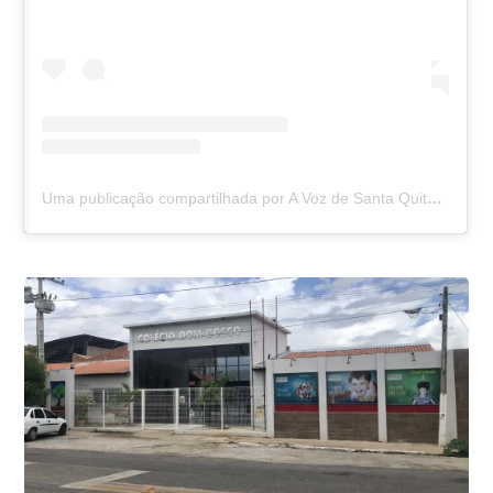
Uma publicação compartilhada por A Voz de Santa Quitéria (@avozdesantaquiteria)